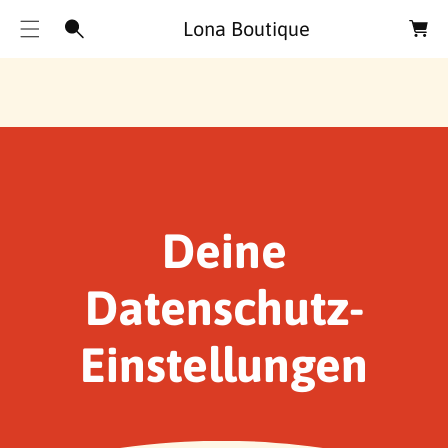
e
Lona Boutique
n
k
o
r
b
Deine
Datenschutz-
Einstellungen